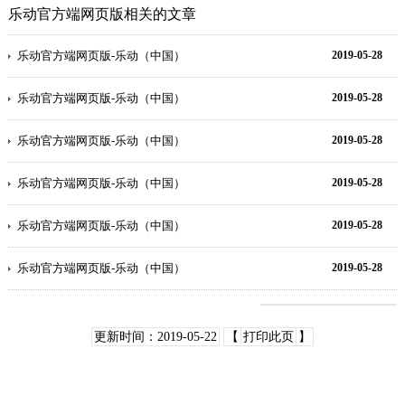
乐动官方端网页版相关的文章
乐动官方端网页版-乐动（中国）
2019-05-28
乐动官方端网页版-乐动（中国）
2019-05-28
乐动官方端网页版-乐动（中国）
2019-05-28
乐动官方端网页版-乐动（中国）
2019-05-28
乐动官方端网页版-乐动（中国）
2019-05-28
乐动官方端网页版-乐动（中国）
2019-05-28
更新时间：2019-05-22
【
打印此页
】