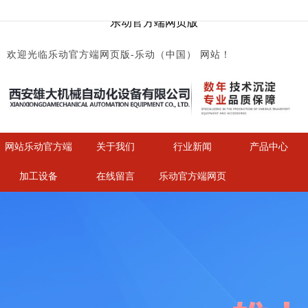
乐动官方端网页版
欢迎光临乐动官方端网页版-乐动（中国） 网站！
网站乐动官方端
关于我们
行业新闻
产品中心
网页版
加工设备
在线留言
乐动官方端网页
版-乐动（中国）