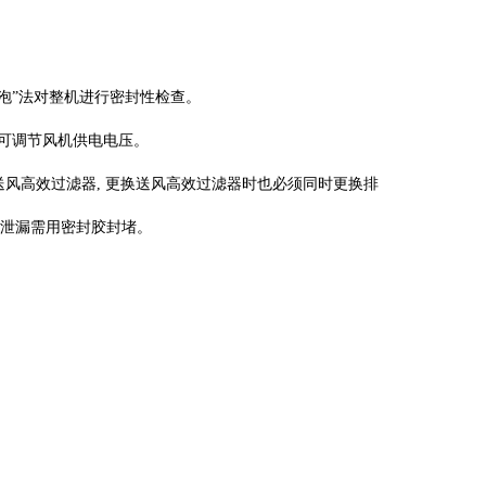
皂泡”法对整机进行密封性检查。
则可调节风机供电电压。
换送风高效过滤器, 更换送风高效过滤器时也必须同时更换排
有泄漏需用密封胶封堵。