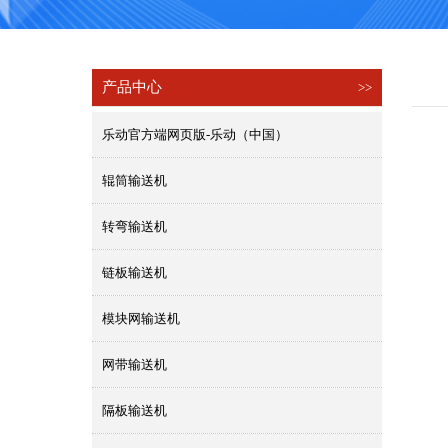
产品中心
>>
乐动官方端网页版-乐动（中国）
辊筒输送机
转弯输送机
链板输送机
模块网输送机
网带输送机
隔板输送机