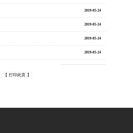
2019-05-24
2019-05-24
2019-05-24
2019-05-24
2
【
打印此页
】