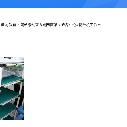
当前位置：
网站乐动官方端网页版
>
产品中心
>
提升机工作台