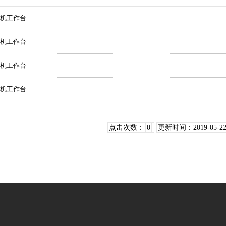
机工作台
机工作台
机工作台
机工作台
点击次数：
0
更新时间：2019-05-2