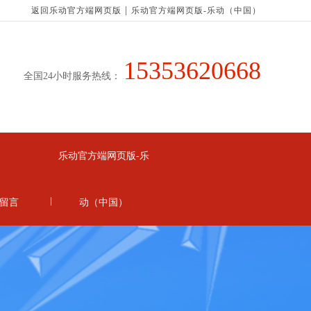
|
返回乐动官方端网页版
乐动官方端网页版-乐动（中国）
15353620668
全国24小时服务热线：
乐动官方端网页版-乐
留言
动（中国）