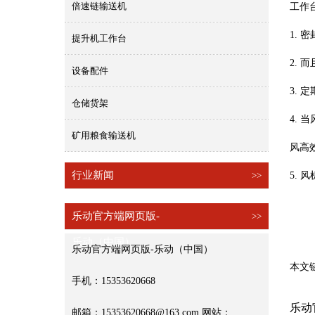
倍速链输送机
工作
1.
提升机工作台
2.
设备配件
3.
仓储货架
4.
矿用粮食输送机
风高
行业新闻
>>
5.
乐动官方端网页版-
>>
乐动（中国）
乐动官方端网页版-乐动（中国）
本文
手机：15353620668
乐动
邮箱：15353620668@163.com 网站：