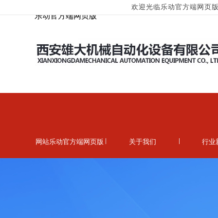
欢迎光临乐动官方端网页版
乐动官方端网页版
网站乐动官方端网页版
关于我们
行业