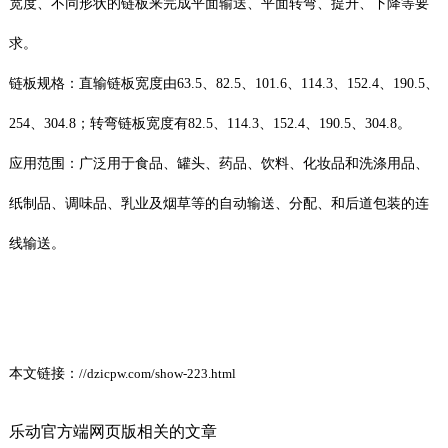
宽度、不同形状的链板来完成平面输送、平面转弯、提升、下降等要
求。
链板规格：直输链板宽度由63.5、82.5、101.6、114.3、152.4、190.5、
254、304.8；转弯链板宽度有82.5、114.3、152.4、190.5、304.8。
应用范围：广泛用于食品、罐头、药品、饮料、化妆品和洗涤用品、
纸制品、调味品、乳业及烟草等的自动输送、分配、和后道包装的连
线输送。
本文链接：
//dzicpw.com/show-223.html
乐动官方端网页版相关的文章