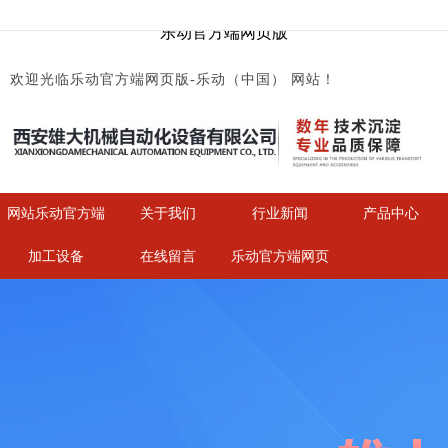
乐动官方端网页版
欢迎光临乐动官方端网页版-乐动（中国） 网站！
网站乐动官方端
关于我们
行业新闻
产品中心
网页版
加工设备
在线留言
乐动官方端网页
版-乐动（中国）