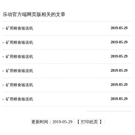
乐动官方端网页版相关的文章
矿用粮食输送机
2019-05-29
矿用粮食输送机
2019-05-29
矿用粮食输送机
2019-05-29
矿用粮食输送机
2019-05-29
矿用粮食输送机
2019-05-29
矿用粮食输送机
2019-05-29
更新时间：2019-05-29
【
打印此页
】