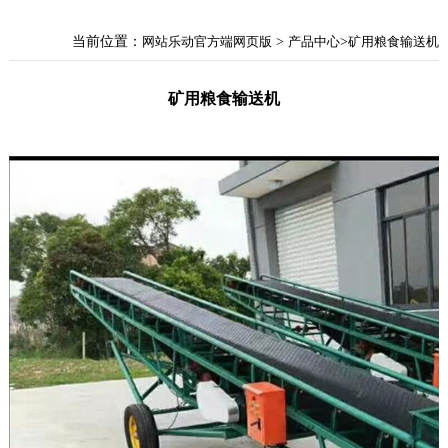
当前位置：
网站乐动官方端网页版
>
产品中心
>
矿用粮食输送机
矿用粮食输送机