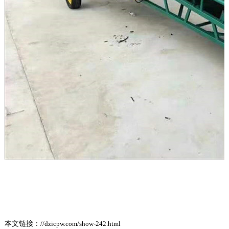
本文链接：
//dzicpw.com/show-242.html