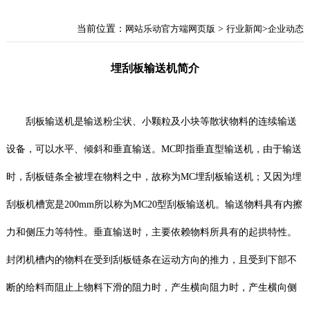
当前位置：
网站乐动官方端网页版
>
行业新闻
>
企业动态
埋刮板输送机简介
刮板输送机是输送粉尘状、小颗粒及小块等散状物料的连续输送
设备，可以水平、倾斜和垂直输送。MC即指垂直型输送机，由于输送
时，刮板链条全被埋在物料之中，故称为MC埋刮板输送机；又因为埋
刮板机槽宽是200mm所以称为MC20型刮板输送机。输送物料具有内擦
力和侧压力等特性。垂直输送时，主要依赖物料所具有的起拱特性。
封闭机槽内的物料在受到刮板链条在运动方向的推力，且受到下部不
断的给料而阻止上物料下滑的阻力时，产生横向阻力时，产生横向侧