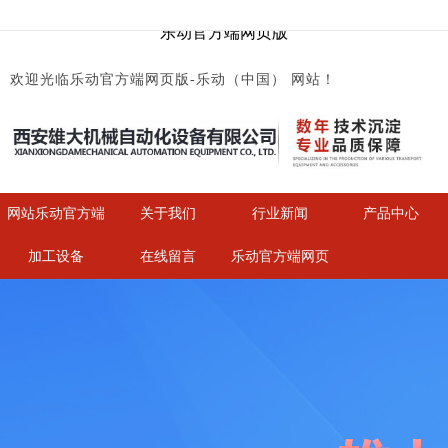
乐动官方端网页版
欢迎光临乐动官方端网页版-乐动（中国） 网站！
网站乐动官方端
关于我们
行业新闻
产品中心
网页版
加工设备
在线留言
乐动官方端网页
版-乐动（中国）