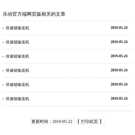
乐动官方端网页版相关的文章
倍速链输送机
2019-05-24
倍速链输送机
2019-05-24
倍速链输送机
2019-05-24
倍速链输送机
2019-05-24
倍速链输送机
2019-05-24
倍速链输送机
2019-05-24
更新时间：2019-05-22
【
打印此页
】