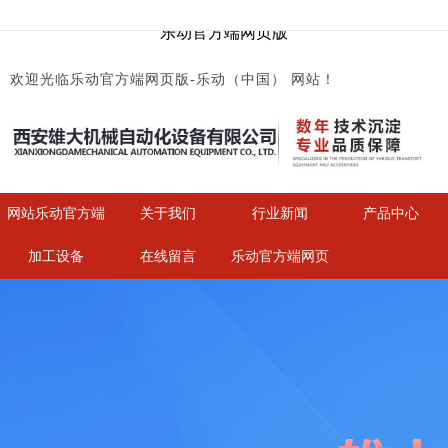
乐动官方端网页版
欢迎光临乐动官方端网页版-乐动（中国） 网站！
网站乐动官方端
关于我们
行业新闻
产品中心
网页版
加工设备
在线留言
乐动官方端网页
版-乐动（中国）