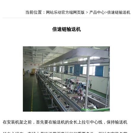
当前位置：
网站乐动官方端网页版
>
产品中心
>
倍速链输送机
倍速链输送机
在安装机架之前，首先要在输送机的全长上拉引中心线，保持输送机