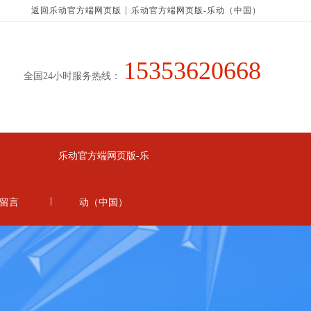
|
返回乐动官方端网页版
乐动官方端网页版-乐动（中国）
15353620668
全国24小时服务热线：
乐动官方端网页版-乐
留言
动（中国）