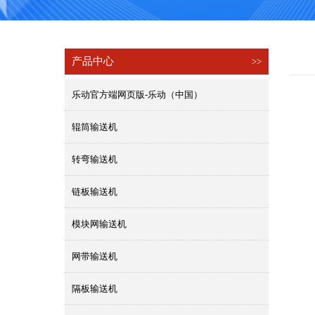
产品中心
>>
乐动官方端网页版-乐动（中国）
辊筒输送机
转弯输送机
链板输送机
模块网输送机
网带输送机
隔板输送机