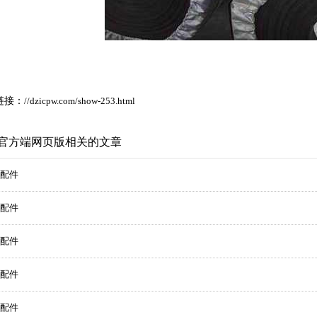
链接：
//dzicpw.com/show-253.html
官方端网页版相关的文章
配件
配件
配件
配件
配件