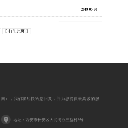
2019-05-30
0
【
打印此页
】
中国），我们将尽快给您回复，并为您提供最真诚的服
地址：西安市长安区大兆街办三益村3号