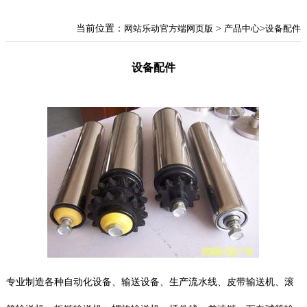
当前位置：
网站乐动官方端网页版
>
产品中心
>
设备配件
设备配件
专业制造各种自动化设备、输送设备、生产流水线、皮带输送机、滚