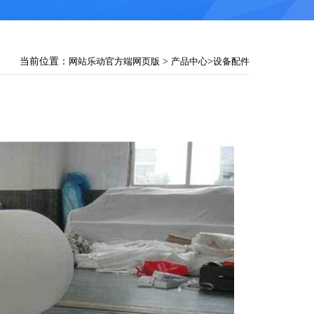
当前位置：
网站乐动官方端网页版
>
产品中心
>
设备配件