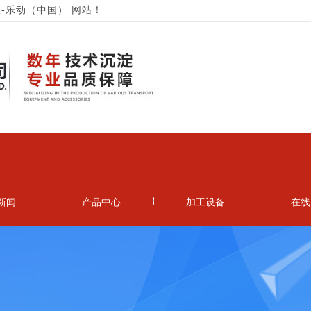
-乐动（中国） 网站！
新闻
产品中心
加工设备
在线