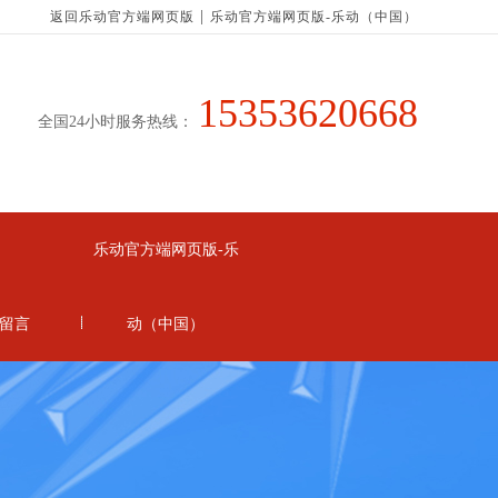
|
返回乐动官方端网页版
乐动官方端网页版-乐动（中国）
15353620668
全国24小时服务热线：
乐动官方端网页版-乐
留言
动（中国）