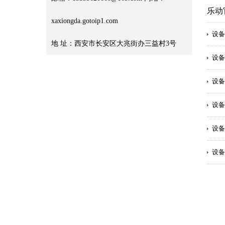
乐动
xaxiongda.gotoip1.com
设备
地 址：西安市长安区大兆街办三益村3号
设备
设备
设备
设备
设备